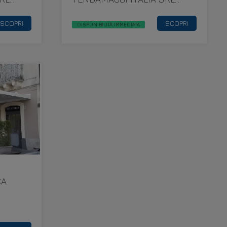
AMALFI
SCOPRI
SCOPRI
DISPONIBILITÀ IMMEDIATA
CA