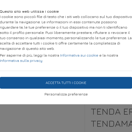
Questo sito web utilizza i cookie
I cookie sono piccoli file di testo che i siti web collocano sul tuo dispositivo
durante la navigazione. Le informazioni in essi contenute possono
riguardare te, le tue preferenze o il tuo dispositivo ma non ti identificano
sotto il profilo personale. Puoi liberamente prestare, rifiutare o revocare il
tuo consenso in qualsiasi momento, personalizzando le tue preferenze. La
scelta di accettare tutti i cookie ti offre certamente la completezza di
navigazione di questo sito web.
Per saperne di più, leggi la nostra
Informativa sui cookie
e la nostra
Informativa sulla privacy
IA
STRUTTURE PER ESTERNI
TESSUTO METAL DESIGN
P
ACCETTA TUTTI I COOKIE
ioclimatiche
Personalizza preferenze
TENDA E
TENDAMAG