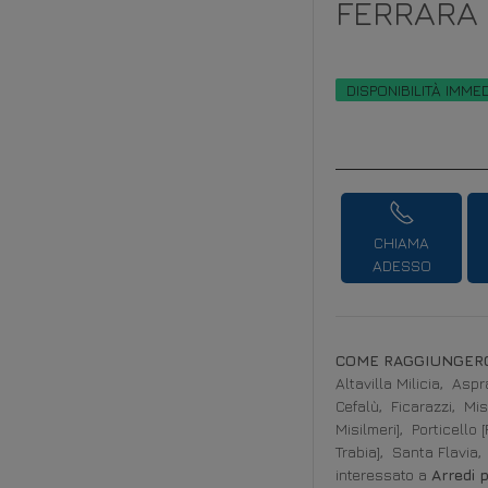
FERRARA
DISPONIBILITÀ IMME
CHIAMA
ADESSO
COME RAGGIUNGERC
Altavilla Milicia,
Aspra
Cefalù,
Ficarazzi,
Mis
Misilmeri],
Porticello 
Trabia],
Santa Flavia,
interessato a
Arredi 