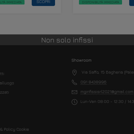
SCOPRI
LITÀ IMMEDIATA
DISPONIBILITÀ IMMEDIATA
Non solo infissi
Showroom
Via Saffo, 15 Bagheria (Pal
tti
091 8438996
alluogo
mginfissisrl2021@gmail.com
zzati
Lun-Ven 08:00 - 12:30 / 14:
& Policy Cookie