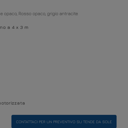
ge opaco, Rosso opaco, grigio antracite
ino a 4 x 3 m
motorizzata
CONTATTACI PER UN PREVENTIVO SU TENDE DA SOLE