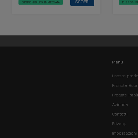
SCOPRI
DISPONIBILITÀ IMMEDIATA
DISPONIBI
Menu
I nostri prodo
Prenota Sopr
Progetti Reali
Azienda
Contatti
Privacy
Impostazioni 