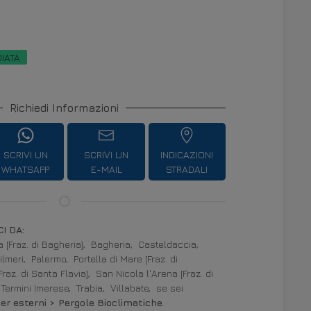
DIATA
Richiedi Informazioni
SCRIVI UN
SCRIVI UN
INDICAZIONI
WHATSAPP
E-MAIL
STRADALI
I DA:
 [Fraz. di Bagheria],
Bagheria,
Casteldaccia,
ilmeri,
Palermo,
Portella di Mare [Fraz. di
[Fraz. di Santa Flavia],
San Nicola l'Arena [Fraz. di
Termini Imerese,
Trabia,
Villabate,
se sei
per esterni > Pergole Bioclimatiche
.