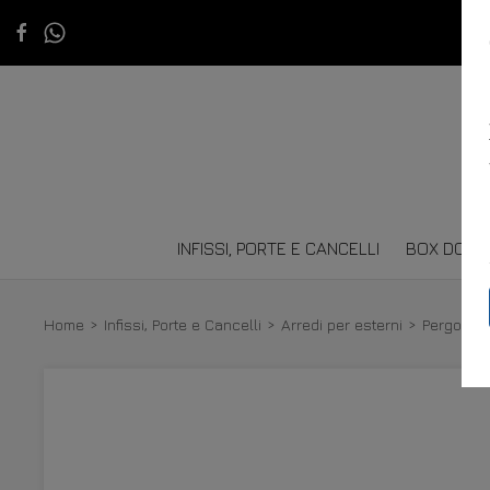
INFISSI, PORTE E CANCELLI
BOX DOCC
Home
Infissi, Porte e Cancelli
Arredi per esterni
Pergole B