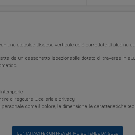
on una classica discesa verticale ed è corredata di piedino au
rotetta da un cassonetto ispezionabile dotato di traverse in al
omatico.
 intemperie.
re di regolare luce, aria e privacy.
ersonale come il colore, la dimensione, le caratteristiche tecni
CONTATTACI PER UN PREVENTIVO SU TENDE DA SOLE