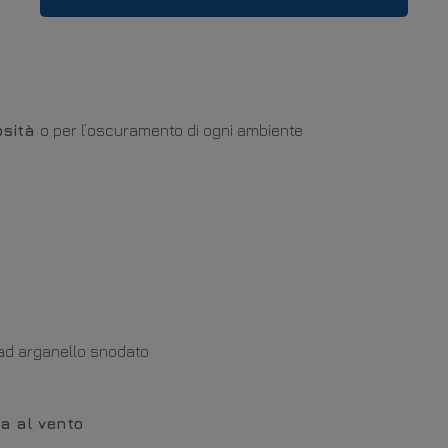
osità
o per l’oscuramento di ogni ambiente
 ad arganello snodato
a al vento