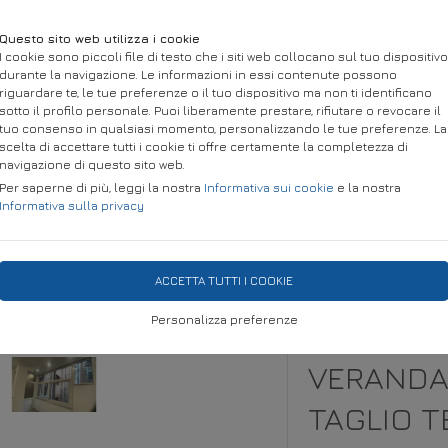
Questo sito web utilizza i cookie
I cookie sono piccoli file di testo che i siti web collocano sul tuo dispositivo
durante la navigazione. Le informazioni in essi contenute possono
riguardare te, le tue preferenze o il tuo dispositivo ma non ti identificano
sotto il profilo personale. Puoi liberamente prestare, rifiutare o revocare il
tuo consenso in qualsiasi momento, personalizzando le tue preferenze. La
scelta di accettare tutti i cookie ti offre certamente la completezza di
navigazione di questo sito web.
Per saperne di più, leggi la nostra
Informativa sui cookie
e la nostra
Informativa sulla privacy
IA
STRUTTURE PER ESTERNI
TESSUTO METAL DESIGN
P
ACCETTA TUTTI I COOKIE
ssi e Serramenti
Personalizza preferenze
VERANDA 
TAGLIO T