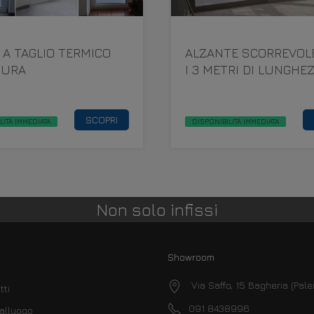
I A TAGLIO TERMICO
ALZANTE SCORREVOL
SURA
I 3 METRI DI LUNGHE
SCOPRI
LITÀ IMMEDIATA
DISPONIBILITÀ IMMEDIATA
Non solo infissi
Showroom
Via Saffo, 15 Bagheria (Pal
tti
091 8438996
alluogo