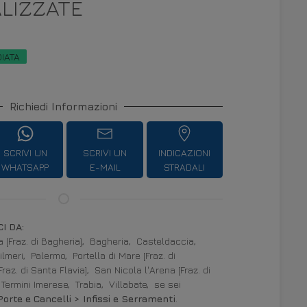
LIZZATE
DIATA
Richiedi Informazioni
SCRIVI UN
SCRIVI UN
INDICAZIONI
WHATSAPP
E-MAIL
STRADALI
I DA:
 [Fraz. di Bagheria],
Bagheria,
Casteldaccia,
ilmeri,
Palermo,
Portella di Mare [Fraz. di
[Fraz. di Santa Flavia],
San Nicola l'Arena [Fraz. di
Termini Imerese,
Trabia,
Villabate,
se sei
 Porte e Cancelli > Infissi e Serramenti
.