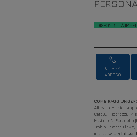
PERSONA
DISPONIBILITÀ IMME
CHIAMA
ADESSO
COME RAGGIUNGERC
Altavilla Milicia,
Aspra
Cefalù,
Ficarazzi,
Mis
Misilmeri],
Porticello 
Trabia],
Santa Flavia,
interessato a
Infissi,