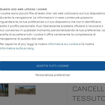
Questo sito web utilizza i cookie
I cookie sono piccoli file di testo che i siti web collocano sul tuo dispositivo
durante la navigazione. Le informazioni in essi contenute possono
riguardare te, le tue preferenze o il tuo dispositivo ma non ti identificano
sotto il profilo personale. Puoi liberamente prestare, rifiutare o revocare il
tuo consenso in qualsiasi momento, personalizzando le tue preferenze. La
scelta di accettare tutti i cookie ti offre certamente la completezza di
navigazione di questo sito web.
Per saperne di più, leggi la nostra
Informativa sui cookie
e la nostra
Informativa sulla privacy
IA
STRUTTURE PER ESTERNI
TESSUTO METAL DESIGN
P
ACCETTA TUTTI I COOKIE
Personalizza preferenze
CANCELLI
TESSUTO