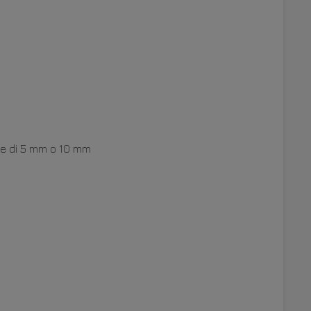
re di 5 mm o 10 mm