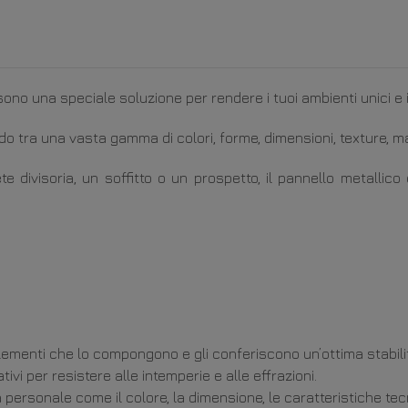
ono una speciale soluzione per rendere i tuoi ambienti unici e in
o tra una vasta gamma di colori, forme, dimensioni, texture, mat
e divisoria, un soffitto o un prospetto, il pannello metallic
elementi che lo compongono e gli conferiscono un’ottima stabilit
ivi per resistere alle intemperie e alle
effrazioni
.
ersonale come il colore, la dimensione, le caratteristiche tecni