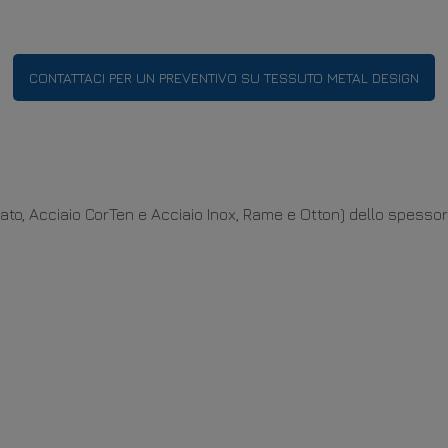
CONTATTACI PER UN PREVENTIVO SU TESSUTO METAL DESIGN
cato, Acciaio CorTen e Acciaio Inox, Rame e Otton)
dello spesso