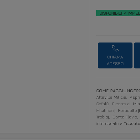
DISPONIBILITÀ IMME
CHIAMA
ADESSO
COME RAGGIUNGERC
Altavilla Milicia,
Aspra
Cefalù,
Ficarazzi,
Mis
Misilmeri],
Porticello 
Trabia],
Santa Flavia,
interessato a
Tessuto