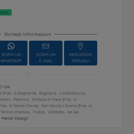
DIATA
Richiedi Informazioni
SCRIVI UN
SCRIVI UN
INDICAZIONI
WHATSAPP
E-MAIL
STRADALI
I DA:
 [Fraz. di Bagheria],
Bagheria,
Casteldaccia,
ilmeri,
Palermo,
Portella di Mare [Fraz. di
[Fraz. di Santa Flavia],
San Nicola l'Arena [Fraz. di
Termini Imerese,
Trabia,
Villabate,
se sei
 Metal Design
.