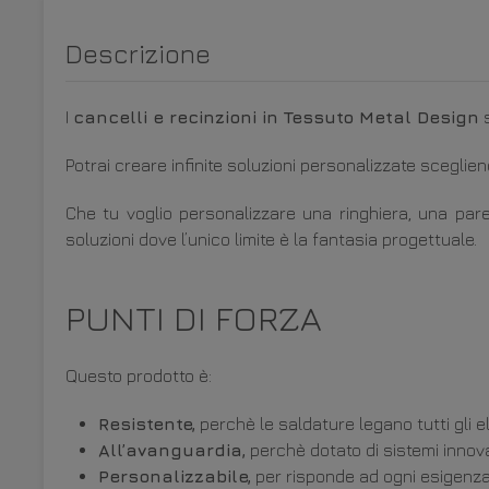
Descrizione
I
cancelli e recinzioni in Tessuto Metal Design
s
Potrai creare infinite soluzioni
personalizzate scegliend
Che tu voglio personalizzare una ringhiera, una paret
soluzioni
dove l’unico limite è la fantasia progettuale
.
PUNTI DI FORZA
Questo prodotto è:
Resistente,
perchè le saldature legano tutti gli 
All’avanguardia,
perchè dotato di sistemi innovat
Personalizzabile,
per risponde ad ogni esigenza p