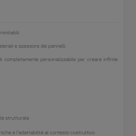
imitabili.
eriali e spessore dei pannelli.
o è completamente personalizzabile per creare infinite
à strutturale.
che e l'adattabilità al contesto costruttivo.