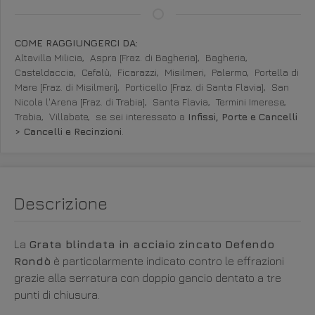
COME RAGGIUNGERCI DA:
Altavilla Milicia,
Aspra [Fraz. di Bagheria],
Bagheria,
Casteldaccia,
Cefalù,
Ficarazzi,
Misilmeri,
Palermo,
Portella di
Mare [Fraz. di Misilmeri],
Porticello [Fraz. di Santa Flavia],
San
Nicola l'Arena [Fraz. di Trabia],
Santa Flavia,
Termini Imerese,
Trabia,
Villabate,
se sei interessato a
Infissi, Porte e Cancelli
> Cancelli e Recinzioni
.
Descrizione
La
Grata blindata in acciaio zincato Defendo
Rondò
è particolarmente indicato contro le effrazioni
grazie alla serratura con doppio gancio dentato a tre
punti di chiusura.