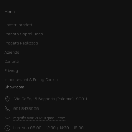
Menu
I nostri prodotti
Prenota Sopralluogo
Progetti Realizzati
Azienda
Contatti
Privacy
Impostazioni & Policy Cookie
Showroom
Via Saffo, 15 Bagheria (Palermo) 90011
091 8438996
mginfissisrl2021@gmail.com
Lun-Ven 08:00 - 12:30 / 14:30 - 18:00