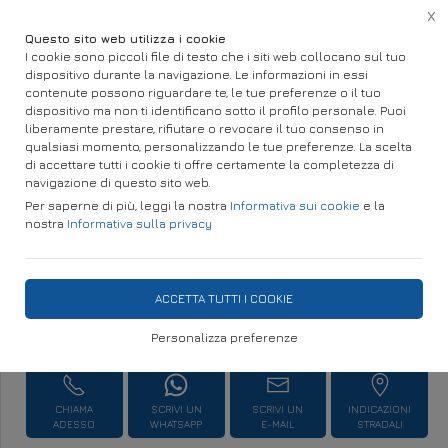
X
Questo sito web utilizza i cookie
I cookie sono piccoli file di testo che i siti web collocano sul tuo
dispositivo durante la navigazione. Le informazioni in essi
Home
Infissi, Porte e Cancelli
Infissi, Porte e Cancelli
Cancelli e Recinzioni
contenute possono riguardare te, le tue preferenze o il tuo
dispositivo ma non ti identificano sotto il profilo personale. Puoi
GRATA ANTI EFFERAZIONE IN
liberamente prestare, rifiutare o revocare il tuo consenso in
qualsiasi momento, personalizzando le tue preferenze. La scelta
ACCIAIO ZINCATO DEFENDO
di accettare tutti i cookie ti offre certamente la completezza di
navigazione di questo sito web.
RONDÒ
Per saperne di più, leggi la nostra
Informativa sui cookie
e la
nostra
Informativa sulla privacy
DISPONIBILITÀ IMMEDIATA
ACCETTA TUTTI I COOKIE
Personalizza preferenze
Richiedi Informazioni
CHIAMA
SCRIVI UN
SCRIVI UN
INDICAZIONI
ADESSO
WHATSAPP
E-MAIL
STRADALI