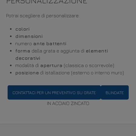
PERSONALIZZAZIONE
Potrai scegliere di personalizzare:
colori
dimensioni
numero
ante battenti
forma
della grata e aggiunta di
elementi
decorativi
modalità di
apertura
(classica o scorrevole)
posizione
di istallazione (esterno o interno muro)
CONTATTACI PER UN PREVENTIVO SU GRATE
BLINDATE
IN ACCIAIO ZINCATO