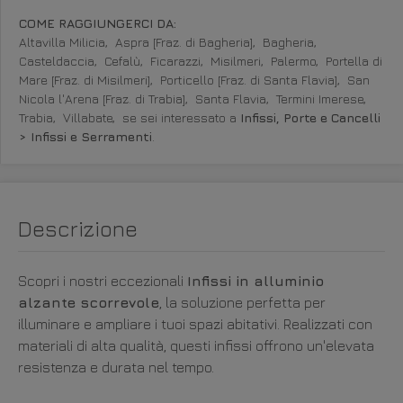
COME RAGGIUNGERCI DA:
Altavilla Milicia,
Aspra [Fraz. di Bagheria],
Bagheria,
Casteldaccia,
Cefalù,
Ficarazzi,
Misilmeri,
Palermo,
Portella di
Mare [Fraz. di Misilmeri],
Porticello [Fraz. di Santa Flavia],
San
Nicola l'Arena [Fraz. di Trabia],
Santa Flavia,
Termini Imerese,
Trabia,
Villabate,
se sei interessato a
Infissi, Porte e Cancelli
> Infissi e Serramenti
.
Descrizione
Scopri i nostri eccezionali
Infissi in alluminio
alzante scorrevole
, la soluzione perfetta per
illuminare e ampliare i tuoi spazi abitativi. Realizzati con
materiali di alta qualità, questi infissi offrono un'elevata
resistenza e durata nel tempo.