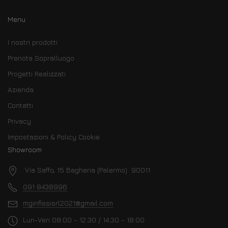
Menu
I nostri prodotti
Prenota Sopralluogo
Progetti Realizzati
Azienda
Contatti
Privacy
Impostazioni & Policy Cookie
Showroom
Via Saffo, 15 Bagheria (Palermo) 90011
091 8438996
mginfissisrl2021@gmail.com
Lun-Ven 08:00 - 12:30 / 14:30 - 18:00