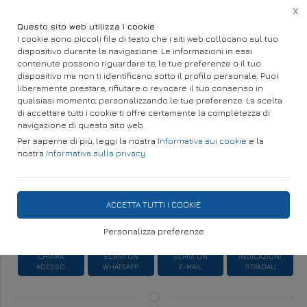
X
Questo sito web utilizza i cookie
I cookie sono piccoli file di testo che i siti web collocano sul tuo
dispositivo durante la navigazione. Le informazioni in essi
Home
Infissi, Porte e Cancelli
Infissi, Porte e Cancelli
Infissi e Serramenti
contenute possono riguardare te, le tue preferenze o il tuo
dispositivo ma non ti identificano sotto il profilo personale. Puoi
INFISSI IN ALLUMINIO ALZANTE
liberamente prestare, rifiutare o revocare il tuo consenso in
qualsiasi momento, personalizzando le tue preferenze. La scelta
SCORREVOLE
di accettare tutti i cookie ti offre certamente la completezza di
navigazione di questo sito web.
Per saperne di più, leggi la nostra
Informativa sui cookie
e la
nostra
Informativa sulla privacy
DISPONIBILITÀ IMMEDIATA
ACCETTA TUTTI I COOKIE
Richiedi Informazioni
Personalizza preferenze
CHIAMA
SCRIVI UN
SCRIVI UN
INDICAZIONI
ADESSO
WHATSAPP
E-MAIL
STRADALI